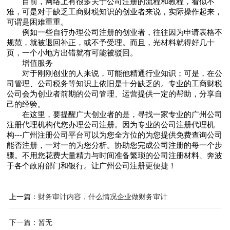
目前，网络上有很多关于公司注册的流程和教程，看似不
难，可是对于缺乏工商财税知识的创业者来说，实际操作起来，
可谓是困难重重。
例如一些自行办理公司注册的创业者，往往因为申请表格不
规范，就被退回补正，或不予受理。而且，光材料就得好几十
页，一个小地方出错就有可能被驳回。
增值服务
对于刚刚创业的人来说，可能他精通行业知识；可是，在公
司管理、公司税务等知识上依旧是十分缺乏的。专业的工商财税
公司会为创业者前期的公司管理、运营提供一定的帮助，分享自
己的经验。
在这里，要提醒广大创业者的是，寻找一家专业的广州公司
注册代理机构代您办理公司注册。因为专业的公司注册代理机
构---广州注册公司平台可以为您全方位的为您提供免费查询公司
能否注册，一对一的为您分析。协助您完成公司注册的每一个步
骤。不用您花费大量精力与时间准备繁琐的公司注册材料、奔波
于各个政府部门和银行。让广州公司注册更便捷！
上一篇：
财务审计内容，什么情况企业做财务审计
下一篇：暂无